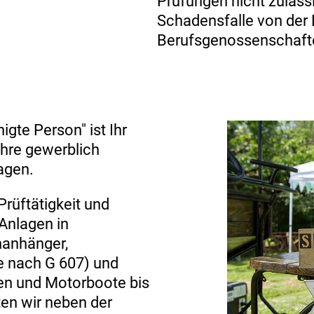
Prüfungen nicht zuläss
Schadensfalle von der
Berufsgenossenschafte
gte Person" ist Ihr
Ihre gewerblich
agen.
Prüftätigkeit und
Anlagen in
nanhänger,
nach G 607) und
en und Motorboote bis
ten wir neben der