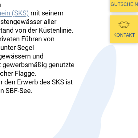
n
GUTSCHEIN
hein (SKS)
mit seinem
stengewässer aller
and von der Küstenlinie.
KONTAKT
rivaten Führen von
unter Segel
ngewässern und
rt gewerbsmäßig genutzte
cher Flagge.
r den Erwerb des SKS ist
en SBF-See.