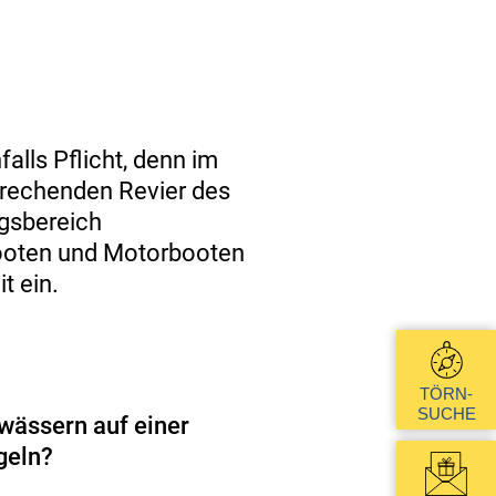
alls Pflicht, denn im
sprechenden Revier des
ngsbereich
booten und Motorbooten
t ein.
TÖRN-
SUCHE
wässern auf einer
geln?