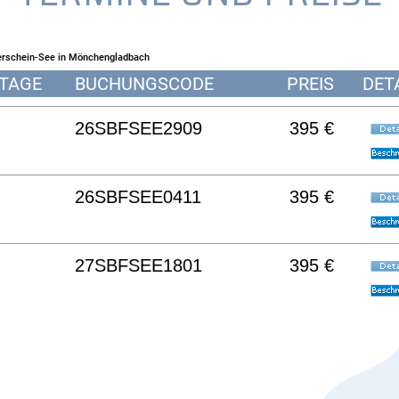
rerschein-See in Mönchengladbach
TAGE
BUCHUNGSCODE
PREIS
DET
26SBFSEE2909
395 €
26SBFSEE0411
395 €
27SBFSEE1801
395 €