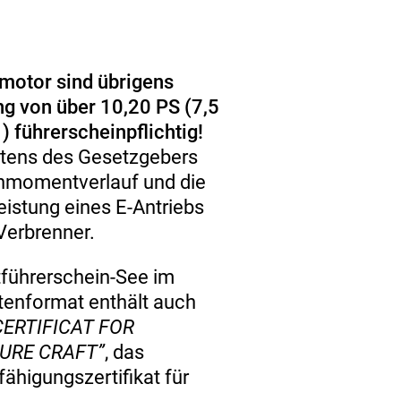
omotor sind übrigens
ung von über 10,20 PS (7,5
 führerscheinpflichtig!
itens des Gesetzgebers
hmomentverlauf und die
eistung eines E-Antriebs
Verbrenner.
tführerschein-See im
tenformat enthält auch
CERTIFICAT FOR
URE CRAFT”
, das
fähigungszertifikat für