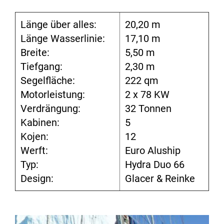
Länge über alles:
20,20 m
Länge Wasserlinie:
17,10 m
Breite:
5,50 m
Tiefgang:
2,30 m
Segelfläche:
222 qm
Motorleistung:
2 x 78 KW
Verdrängung:
32 Tonnen
Kabinen:
5
Kojen:
12
Werft:
Euro Aluship
Typ:
Hydra Duo 66
Design:
Glacer & Reinke